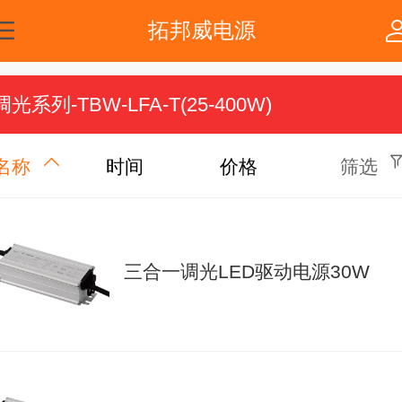
拓邦威电源
调光系列-TBW-LFA-T(25-400W)
名称
时间
价格
筛选
三合一调光LED驱动电源30W